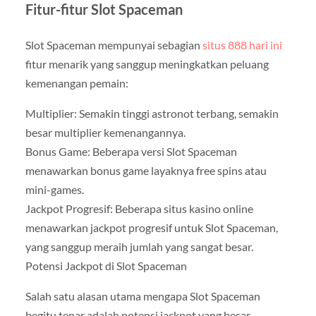
Fitur-fitur Slot Spaceman
Slot Spaceman mempunyai sebagian
situs 888 hari ini
fitur menarik yang sanggup meningkatkan peluang
kemenangan pemain:
Multiplier: Semakin tinggi astronot terbang, semakin
besar multiplier kemenangannya.
Bonus Game: Beberapa versi Slot Spaceman
menawarkan bonus game layaknya free spins atau
mini-games.
Jackpot Progresif: Beberapa situs kasino online
menawarkan jackpot progresif untuk Slot Spaceman,
yang sanggup meraih jumlah yang sangat besar.
Potensi Jackpot di Slot Spaceman
Salah satu alasan utama mengapa Slot Spaceman
begitu tenar adalah potensi jackpot yang besar.