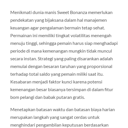
Menikmati dunia manis Sweet Bonanza memerlukan
pendekatan yang bijaksana dalam hal manajemen
keuangan agar pengalaman bermain tetap sehat.
Permainan ini memiliki tingkat volatilitas menengah
menuju tinggi, sehingga pemain harus siap menghadapi
periode di mana kemenangan mungkin tidak muncul
secara instan. Strategi yang paling disarankan adalah
memulai dengan besaran taruhan yang proporsional
terhadap total saldo yang pemain miliki saat itu.
Kesabaran menjadi faktor kunci karena potensi
kemenangan besar biasanya tersimpan di dalam fitur
bom pelangi dan babak putaran gratis.
Menetapkan batasan waktu dan batasan biaya harian
merupakan langkah yang sangat cerdas untuk
menghindari pengambilan keputusan berdasarkan