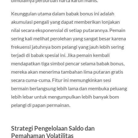
dimulainya perburuan harta karun manis.
Keunggulan utama dalam babak bonus ini adalah
akumulasi pengali yang dapat memberikan lonjakan
nilai secara eksponensial di setiap putarannya. Pemain
sering kali melihat perolehan yang sangat besar karena
frekuensi jatuhnya bom pelangi yang jauh lebih sering
terjadi di babak spesial ini. Jika pemain kembali
mendapatkan tiga simbol pencar selama babak bonus,
mereka akan menerima tambahan lima putaran gratis
secara cuma-cuma. Fitur ini memungkinkan sesi
bermain berlangsung lebih lama dan membuka peluang
lebih lebar untuk mengumpulkan lebih banyak bom
pelangi di papan permainan.
Strategi Pengelolaan Saldo dan
Pemahaman Volatilitas