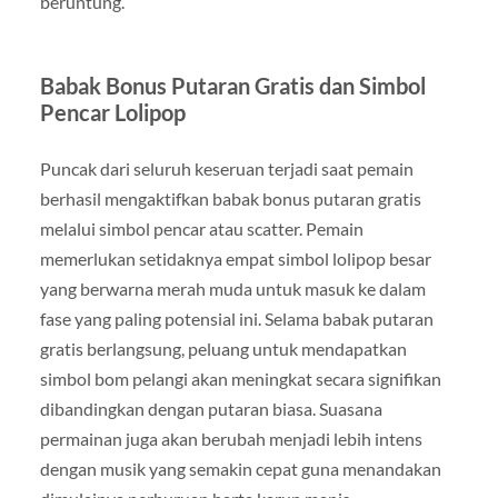
beruntung.
Babak Bonus Putaran Gratis dan Simbol
Pencar Lolipop
Puncak dari seluruh keseruan terjadi saat pemain
berhasil mengaktifkan babak bonus putaran gratis
melalui simbol pencar atau scatter. Pemain
memerlukan setidaknya empat simbol lolipop besar
yang berwarna merah muda untuk masuk ke dalam
fase yang paling potensial ini. Selama babak putaran
gratis berlangsung, peluang untuk mendapatkan
simbol bom pelangi akan meningkat secara signifikan
dibandingkan dengan putaran biasa. Suasana
permainan juga akan berubah menjadi lebih intens
dengan musik yang semakin cepat guna menandakan