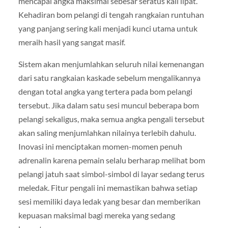
mencapai angka maksimal sebesar seratus kali lipat.
Kehadiran bom pelangi di tengah rangkaian runtuhan
yang panjang sering kali menjadi kunci utama untuk
meraih hasil yang sangat masif.
Sistem akan menjumlahkan seluruh nilai kemenangan
dari satu rangkaian kaskade sebelum mengalikannya
dengan total angka yang tertera pada bom pelangi
tersebut. Jika dalam satu sesi muncul beberapa bom
pelangi sekaligus, maka semua angka pengali tersebut
akan saling menjumlahkan nilainya terlebih dahulu.
Inovasi ini menciptakan momen-momen penuh
adrenalin karena pemain selalu berharap melihat bom
pelangi jatuh saat simbol-simbol di layar sedang terus
meledak. Fitur pengali ini memastikan bahwa setiap
sesi memiliki daya ledak yang besar dan memberikan
kepuasan maksimal bagi mereka yang sedang