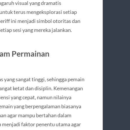
garuh visual yang dramatis
untuk terus mengeksplorasi setiap
riff ini menjadi simbol otoritas dan
tiap sesi yang mereka jalankan.
alam Permainan
as yang sangat tinggi, sehingga pemain
ngat ketat dan disiplin. Kemenangan
ensi yang cepat, namun nilainya
 Pemain yang berpengalaman biasanya
ahan agar mampu bertahan dalam
n menjadi faktor penentu utama agar