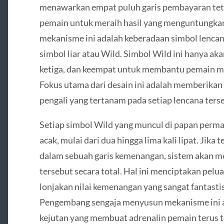
menawarkan empat puluh garis pembayaran teta
pemain untuk meraih hasil yang menguntungkan.
mekanisme ini adalah keberadaan simbol lencana
simbol liar atau Wild. Simbol Wild ini hanya a
ketiga, dan keempat untuk membantu pemain m
Fokus utama dari desain ini adalah memberikan
pengali yang tertanam pada setiap lencana ters
Setiap simbol Wild yang muncul di papan perm
acak, mulai dari dua hingga lima kali lipat. Jika 
dalam sebuah garis kemenangan, sistem akan 
tersebut secara total. Hal ini menciptakan pe
lonjakan nilai kemenangan yang sangat fantasti
Pengembang sengaja menyusun mekanisme ini ag
kejutan yang membuat adrenalin pemain terus te