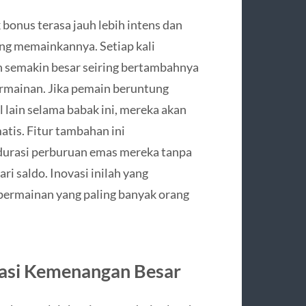
bonus terasa jauh lebih intens dan
ng memainkannya. Setiap kali
n semakin besar seiring bertambahnya
rmainan. Jika pemain beruntung
 lain selama babak ini, mereka akan
tis. Fitur tambahan ini
rasi perburuan emas mereka tanpa
i saldo. Inovasi inilah yang
permainan yang paling banyak orang
asi Kemenangan Besar