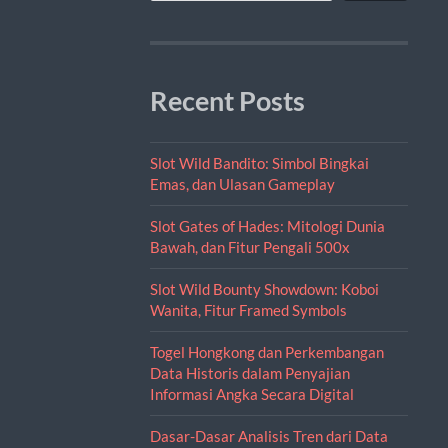
Recent Posts
Slot Wild Bandito: Simbol Bingkai
Emas, dan Ulasan Gameplay
Slot Gates of Hades: Mitologi Dunia
Bawah, dan Fitur Pengali 500x
Slot Wild Bounty Showdown: Koboi
Wanita, Fitur Framed Symbols
Togel Hongkong dan Perkembangan
Data Historis dalam Penyajian
Informasi Angka Secara Digital
Dasar-Dasar Analisis Tren dari Data