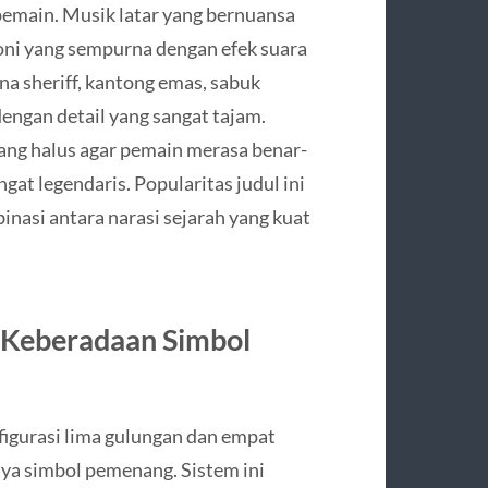
pemain. Musik latar yang bernuansa
oni yang sempurna dengan efek suara
na sheriff, kantong emas, sabuk
dengan detail yang sangat tajam.
ng halus agar pemain merasa benar-
at legendaris. Popularitas judul ini
asi antara narasi sejarah yang kuat
 Keberadaan Simbol
igurasi lima gulungan dan empat
ya simbol pemenang. Sistem ini