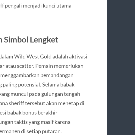
iff pengali menjadi kunci utama
an Simbol Lengket
dalam Wild West Gold adalah aktivasi
car atau scatter. Pemain memerlukan
ang menggambarkan pemandangan
 paling potensial. Selama babak
d yang muncul pada gulungan tengah
ncana sheriff tersebut akan menetap di
sesi babak bonus berakhir
ngan taktis yang masif karena
rmanen di setiap putaran.