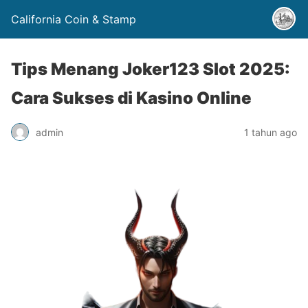
California Coin & Stamp
Tips Menang Joker123 Slot 2025:
Cara Sukses di Kasino Online
admin
1 tahun ago