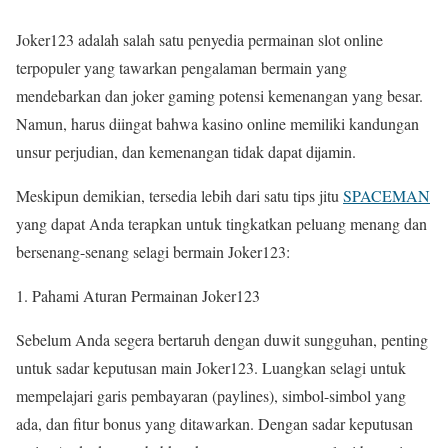
Joker123 adalah salah satu penyedia permainan slot online
terpopuler yang tawarkan pengalaman bermain yang
mendebarkan dan joker gaming potensi kemenangan yang besar.
Namun, harus diingat bahwa kasino online memiliki kandungan
unsur perjudian, dan kemenangan tidak dapat dijamin.
Meskipun demikian, tersedia lebih dari satu tips jitu
SPACEMAN
yang dapat Anda terapkan untuk tingkatkan peluang menang dan
bersenang-senang selagi bermain Joker123:
1. Pahami Aturan Permainan Joker123
Sebelum Anda segera bertaruh dengan duwit sungguhan, penting
untuk sadar keputusan main Joker123. Luangkan selagi untuk
mempelajari garis pembayaran (paylines), simbol-simbol yang
ada, dan fitur bonus yang ditawarkan. Dengan sadar keputusan