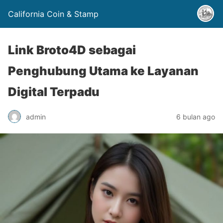
California Coin & Stamp
Link Broto4D sebagai
Penghubung Utama ke Layanan
Digital Terpadu
admin
6 bulan ago