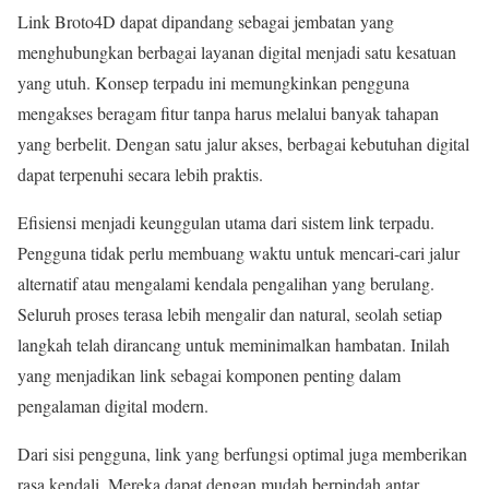
Link Broto4D dapat dipandang sebagai jembatan yang
menghubungkan berbagai layanan digital menjadi satu kesatuan
yang utuh. Konsep terpadu ini memungkinkan pengguna
mengakses beragam fitur tanpa harus melalui banyak tahapan
yang berbelit. Dengan satu jalur akses, berbagai kebutuhan digital
dapat terpenuhi secara lebih praktis.
Efisiensi menjadi keunggulan utama dari sistem link terpadu.
Pengguna tidak perlu membuang waktu untuk mencari-cari jalur
alternatif atau mengalami kendala pengalihan yang berulang.
Seluruh proses terasa lebih mengalir dan natural, seolah setiap
langkah telah dirancang untuk meminimalkan hambatan. Inilah
yang menjadikan link sebagai komponen penting dalam
pengalaman digital modern.
Dari sisi pengguna, link yang berfungsi optimal juga memberikan
rasa kendali. Mereka dapat dengan mudah berpindah antar