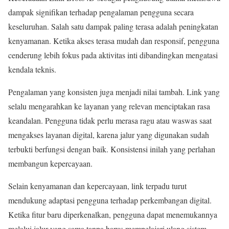
dampak signifikan terhadap pengalaman pengguna secara
keseluruhan. Salah satu dampak paling terasa adalah peningkatan
kenyamanan. Ketika akses terasa mudah dan responsif, pengguna
cenderung lebih fokus pada aktivitas inti dibandingkan mengatasi
kendala teknis.
Pengalaman yang konsisten juga menjadi nilai tambah. Link yang
selalu mengarahkan ke layanan yang relevan menciptakan rasa
keandalan. Pengguna tidak perlu merasa ragu atau waswas saat
mengakses layanan digital, karena jalur yang digunakan sudah
terbukti berfungsi dengan baik. Konsistensi inilah yang perlahan
membangun kepercayaan.
Selain kenyamanan dan kepercayaan, link terpadu turut
mendukung adaptasi pengguna terhadap perkembangan digital.
Ketika fitur baru diperkenalkan, pengguna dapat menemukannya
melalui jalur yang sama tanpa harus mempelajari ulang sistem