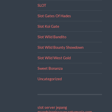
SLOT
Slot Gates Of Hades
Slot Koi Gate
Slot Wild Bandito
Slot Wild Bounty Showdown
Slot Wild West Gold
Sweet Bonanza
Uncategorized
slot server jepang
grandsireniscayosantamaria.com