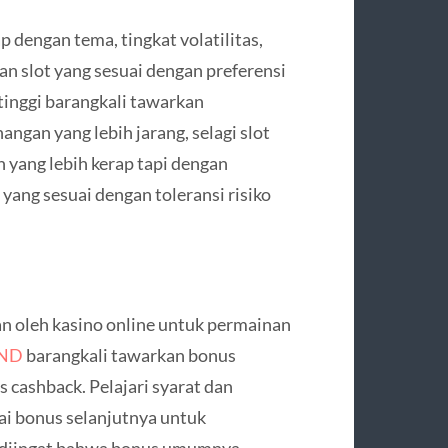
p dengan tema, tingkat volatilitas,
an slot yang sesuai dengan preferensi
 tinggi barangkali tawarkan
ngan yang lebih jarang, selagi slot
 yang lebih kerap tapi dengan
 yang sesuai dengan toleransi risiko
n oleh kasino online untuk permainan
AND
barangkali tawarkan bonus
 cashback. Pelajari syarat dan
ai bonus selanjutnya untuk
 diingat bahwa bonus umumnya