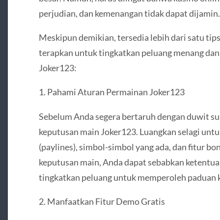
perjudian, dan kemenangan tidak dapat dijamin.
Meskipun demikian, tersedia lebih dari satu tips
terapkan untuk tingkatkan peluang menang dan
Joker123:
1. Pahami Aturan Permainan Joker123
Sebelum Anda segera bertaruh dengan duwit su
keputusan main Joker123. Luangkan selagi unt
(paylines), simbol-simbol yang ada, dan fitur b
keputusan main, Anda dapat sebabkan ketentuan
tingkatkan peluang untuk memperoleh paduan
2. Manfaatkan Fitur Demo Gratis