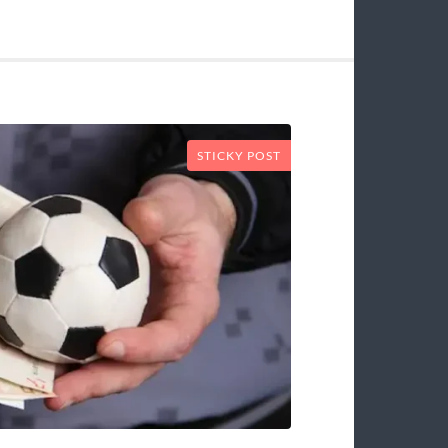
STICKY POST