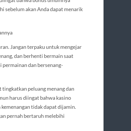
uhi sebelum akan Anda dapat menarik
nannya
uran. Jangan terpaku untuk mengejar
nang, dan berhenti bermain saat
si permainan dan bersenang-
at tingkatkan peluang menang dan
mun harus diingat bahwa kasino
n kemenangan tidak dapat dijamin.
an pernah bertaruh melebihi