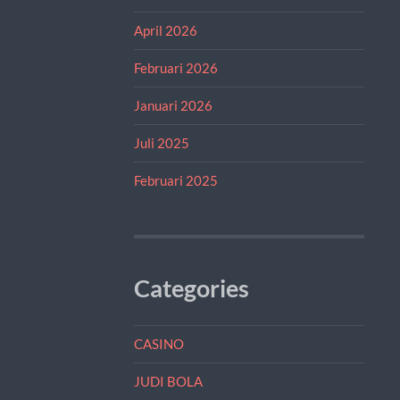
April 2026
Februari 2026
Januari 2026
Juli 2025
Februari 2025
Categories
CASINO
JUDI BOLA